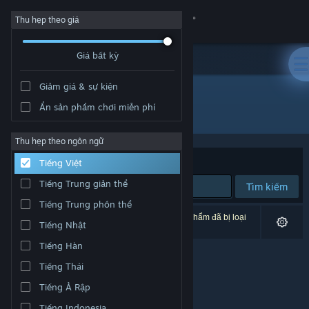
Đăng nhập
Thu hẹp theo giá
Giá bất kỳ
Cửa hàng
Giảm giá & sự kiện
Cộng đồng
Ẩn sản phẩm chơi miễn phí
Nhà phát triển: lovelandisle
Thông tin
Thu hẹp theo ngôn ngữ
Xếp theo
Độ liên quan
Tiếng Việt
Hỗ trợ
Tiếng Trung giản thể
Tìm kiếm
Tiếng Trung phồn thể
Thay đổi ngôn ngữ
0 kết quả phù hợp tìm kiếm của bạn. 2 tựa sản phẩm đã bị loại
Tiếng Nhật
trừ dựa trên tùy chỉnh của bạn.
Cài ứng dụng Steam di động
Tiếng Hàn
Tiếng Thái
Xem web cho desktop
Tiếng Ả Rập
Tiếng Indonesia