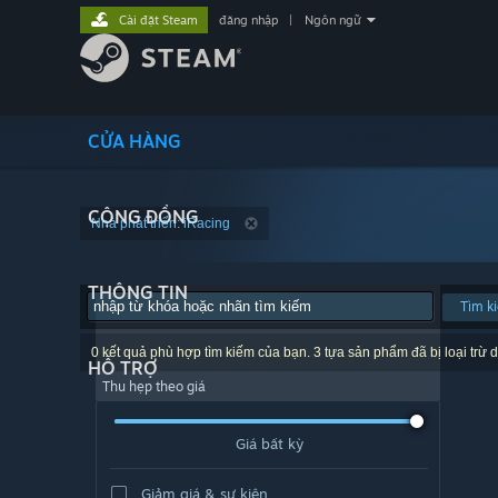
Cài đặt Steam
đăng nhập
|
Ngôn ngữ
CỬA HÀNG
CỘNG ĐỒNG
Nhà phát triển: iRacing
THÔNG TIN
Tìm k
0 kết quả phù hợp tìm kiếm của bạn. 3 tựa sản phẩm đã bị loại trừ d
HỖ TRỢ
Thu hẹp theo giá
Giá bất kỳ
Giảm giá & sự kiện