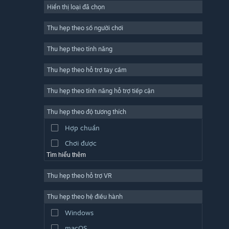
Hiển thị loại đã chọn
Trực tuyến nhiều người chơi
Indie
Thu hẹp theo số người chơi
Truy cập sớm
Thu hẹp theo tính năng
Đơn giản
Thu hẹp theo hỗ trợ tay cầm
Mô phỏng
Đua tốc độ
Thu hẹp theo tính năng hỗ trợ tiếp cận
Thể thao
Thu hẹp theo độ tương thích
Sản xuất video
Hợp chuẩn
Chỉnh sửa ảnh
Chơi được
Tìm hiểu thêm
Thu hẹp theo hỗ trợ VR
Thu hẹp theo hệ điều hành
Windows
macOS