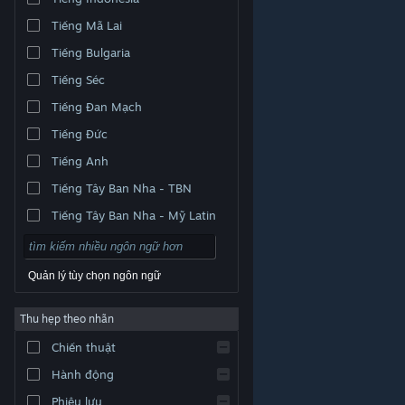
Tiếng Mã Lai
Tiếng Bulgaria
Tiếng Séc
Tiếng Đan Mạch
Tiếng Đức
Tiếng Anh
Tiếng Tây Ban Nha - TBN
Tiếng Tây Ban Nha - Mỹ Latin
Quản lý tùy chọn ngôn ngữ
Thu hẹp theo nhãn
© Valve Corporation. Bảo lưu mọi quyền. Tất cả các
Chiến thuật
thương hiệu là tài sản của chủ sở hữu tương ứng tại
Hoa Kỳ và các quốc gia khác.
Chính sách bảo mật
|
Pháp lý
|
Hỗ trợ tiếp cận
|
Thỏa thuận người đăng
Hành động
ký Steam
|
Hoàn tiền
|
Về cookie
Phiêu lưu