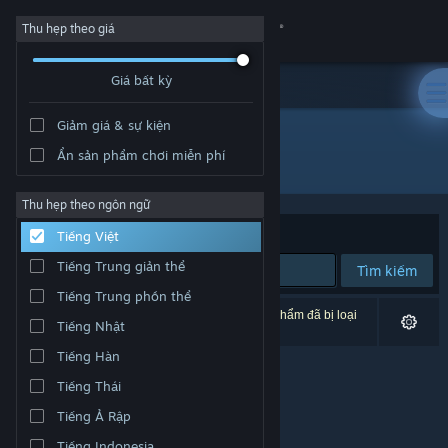
Đăng nhập
Thu hẹp theo giá
Giá bất kỳ
Cửa hàng
Giảm giá & sự kiện
Cộng đồng
Ẩn sản phẩm chơi miễn phí
Nhà phát triển: aarthificial
Thông tin
Thu hẹp theo ngôn ngữ
Xếp theo
Độ liên quan
Tiếng Việt
Hỗ trợ
Tiếng Trung giản thể
Tìm kiếm
Tiếng Trung phồn thể
Thay đổi ngôn ngữ
0 kết quả phù hợp tìm kiếm của bạn. 2 tựa sản phẩm đã bị loại
Tiếng Nhật
trừ dựa trên tùy chỉnh của bạn.
Cài ứng dụng Steam di động
Tiếng Hàn
Tiếng Thái
Xem web cho desktop
Tiếng Ả Rập
Tiếng Indonesia