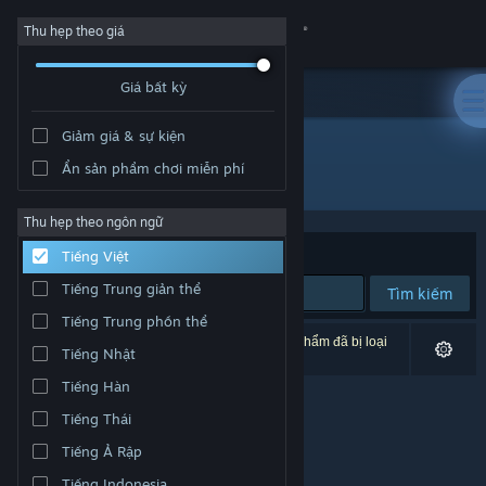
Đăng nhập
Thu hẹp theo giá
Giá bất kỳ
Cửa hàng
Giảm giá & sự kiện
Cộng đồng
Ẩn sản phẩm chơi miễn phí
Nhà phát triển: Wronghut
Thông tin
Thu hẹp theo ngôn ngữ
Xếp theo
Độ liên quan
Tiếng Việt
Hỗ trợ
Tiếng Trung giản thể
Tìm kiếm
Tiếng Trung phồn thể
Thay đổi ngôn ngữ
0 kết quả phù hợp tìm kiếm của bạn. 1 tựa sản phẩm đã bị loại
Tiếng Nhật
trừ dựa trên tùy chỉnh của bạn.
Cài ứng dụng Steam di động
Tiếng Hàn
Tiếng Thái
Xem web cho desktop
Tiếng Ả Rập
Tiếng Indonesia