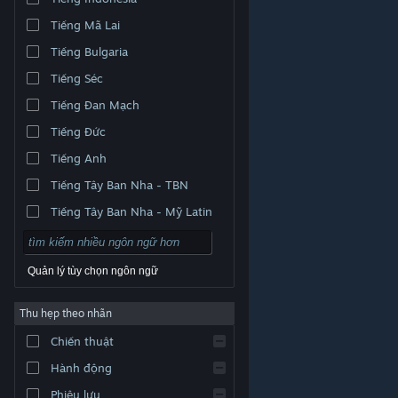
Tiếng Mã Lai
Tiếng Bulgaria
Tiếng Séc
Tiếng Đan Mạch
Tiếng Đức
Tiếng Anh
Tiếng Tây Ban Nha - TBN
Tiếng Tây Ban Nha - Mỹ Latin
Quản lý tùy chọn ngôn ngữ
Thu hẹp theo nhãn
© Valve Corporation. Bảo lưu mọi quyền. Tất cả các
Chiến thuật
thương hiệu là tài sản của chủ sở hữu tương ứng tại
Hoa Kỳ và các quốc gia khác.
Chính sách bảo mật
|
Pháp lý
|
Hỗ trợ tiếp cận
|
Thỏa thuận người đăng
Hành động
ký Steam
|
Hoàn tiền
|
Về cookie
Phiêu lưu