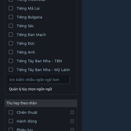
Tiếng Mã Lai
Tiếng Bulgaria
Tiếng Séc
Tiếng Đan Mạch
Tiếng Đức
Tiếng Anh
Tiếng Tây Ban Nha - TBN
Tiếng Tây Ban Nha - Mỹ Latin
Quản lý tùy chọn ngôn ngữ
Thu hẹp theo nhãn
© Valve Corporation. Bảo lưu mọi quyền. Tất cả các
Chiến thuật
thương hiệu là tài sản của chủ sở hữu tương ứng tại
Hoa Kỳ và các quốc gia khác.
Chính sách bảo mật
|
Pháp lý
|
Hỗ trợ tiếp cận
|
Thỏa thuận người đăng
Hành động
ký Steam
|
Hoàn tiền
|
Về cookie
Phiêu lưu