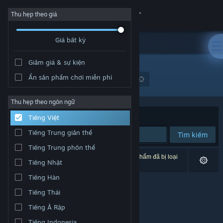
Đăng nhập
Thu hẹp theo giá
Giá bất kỳ
Cửa hàng
Giảm giá & sự kiện
Cộng đồng
Ẩn sản phẩm chơi miễn phí
Nhà phát triển: Winning Streak Games GmbH
Thông tin
Thu hẹp theo ngôn ngữ
Xếp theo
Độ liên quan
Tiếng Việt
Hỗ trợ
Tiếng Trung giản thể
Tìm kiếm
Tiếng Trung phồn thể
Thay đổi ngôn ngữ
0 kết quả phù hợp tìm kiếm của bạn. 1 tựa sản phẩm đã bị loại
Tiếng Nhật
trừ dựa trên tùy chỉnh của bạn.
Cài ứng dụng Steam di động
Tiếng Hàn
Tiếng Thái
Xem web cho desktop
Tiếng Ả Rập
Tiếng Indonesia