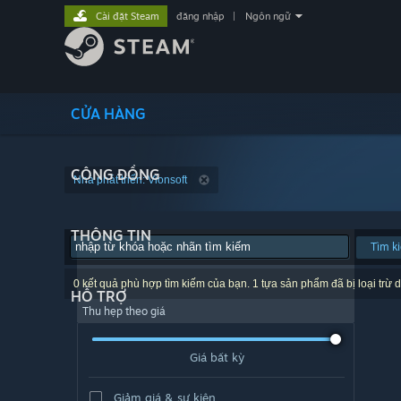
Cài đặt Steam
đăng nhập
|
Ngôn ngữ
CỬA HÀNG
CỘNG ĐỒNG
Nhà phát triển: Vionsoft
THÔNG TIN
Tìm k
0 kết quả phù hợp tìm kiếm của bạn. 1 tựa sản phẩm đã bị loại trừ d
HỖ TRỢ
Thu hẹp theo giá
Giá bất kỳ
Giảm giá & sự kiện