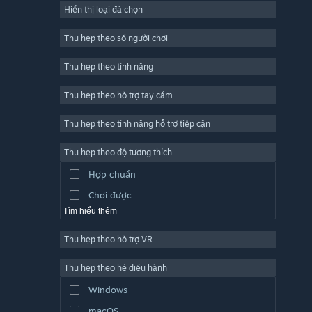
Hiển thị loại đã chọn
Trực tuyến nhiều người chơi
Indie
Thu hẹp theo số người chơi
Truy cập sớm
Thu hẹp theo tính năng
Đơn giản
Thu hẹp theo hỗ trợ tay cầm
Mô phỏng
Đua tốc độ
Thu hẹp theo tính năng hỗ trợ tiếp cận
Thể thao
Thu hẹp theo độ tương thích
Sản xuất video
Hợp chuẩn
Chỉnh sửa ảnh
Chơi được
Tìm hiểu thêm
Thu hẹp theo hỗ trợ VR
Thu hẹp theo hệ điều hành
Windows
macOS