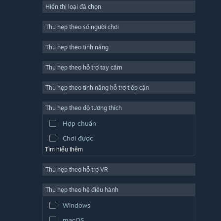
Hiển thị loại đã chọn
Trực tuyến nhiều người chơi
Indie
Thu hẹp theo số người chơi
Truy cập sớm
Thu hẹp theo tính năng
Đơn giản
Thu hẹp theo hỗ trợ tay cầm
Mô phỏng
Đua tốc độ
Thu hẹp theo tính năng hỗ trợ tiếp cận
Thể thao
Thu hẹp theo độ tương thích
Sản xuất video
Hợp chuẩn
Chỉnh sửa ảnh
Chơi được
Tìm hiểu thêm
Thu hẹp theo hỗ trợ VR
Thu hẹp theo hệ điều hành
Windows
macOS