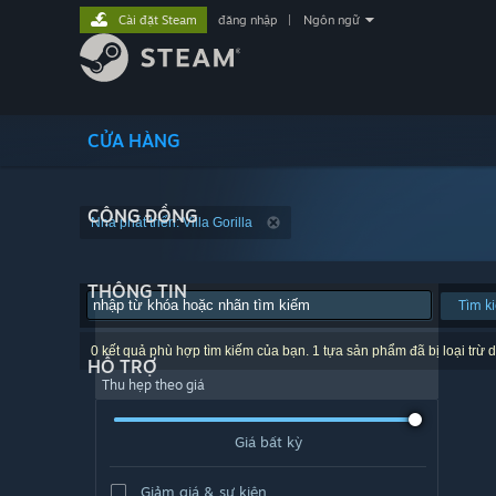
Cài đặt Steam
đăng nhập
|
Ngôn ngữ
CỬA HÀNG
CỘNG ĐỒNG
Nhà phát triển: Villa Gorilla
THÔNG TIN
Tìm k
0 kết quả phù hợp tìm kiếm của bạn. 1 tựa sản phẩm đã bị loại trừ d
HỖ TRỢ
Thu hẹp theo giá
Giá bất kỳ
Giảm giá & sự kiện