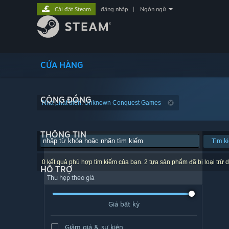
Cài đặt Steam
đăng nhập
|
Ngôn ngữ
CỬA HÀNG
CỘNG ĐỒNG
Nhà phát triển: Unknown Conquest Games
THÔNG TIN
Tìm k
0 kết quả phù hợp tìm kiếm của bạn. 2 tựa sản phẩm đã bị loại trừ d
HỖ TRỢ
Thu hẹp theo giá
Giá bất kỳ
Giảm giá & sự kiện