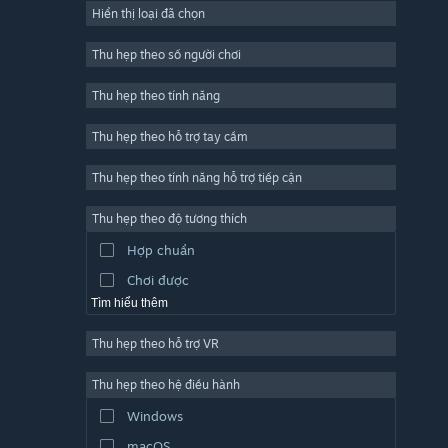
Hiển thị loại đã chọn
Trực tuyến nhiều người chơi
Indie
Thu hẹp theo số người chơi
Truy cập sớm
Thu hẹp theo tính năng
Đơn giản
Thu hẹp theo hỗ trợ tay cầm
Mô phỏng
Đua tốc độ
Thu hẹp theo tính năng hỗ trợ tiếp cận
Thể thao
Thu hẹp theo độ tương thích
Sản xuất video
Hợp chuẩn
Chỉnh sửa ảnh
Chơi được
Tìm hiểu thêm
Thu hẹp theo hỗ trợ VR
Thu hẹp theo hệ điều hành
Windows
macOS