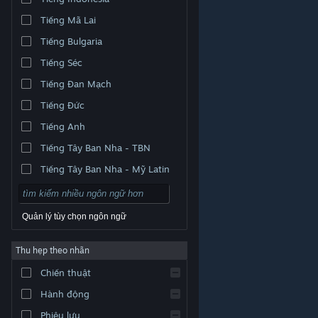
Tiếng Mã Lai
Tiếng Bulgaria
Tiếng Séc
Tiếng Đan Mạch
Tiếng Đức
Tiếng Anh
Tiếng Tây Ban Nha - TBN
Tiếng Tây Ban Nha - Mỹ Latin
Quản lý tùy chọn ngôn ngữ
Thu hẹp theo nhãn
© Valve Corporation. Bảo lưu mọi quyền. Tất cả các
Chiến thuật
thương hiệu là tài sản của chủ sở hữu tương ứng tại
Hoa Kỳ và các quốc gia khác.
Chính sách bảo mật
|
Pháp lý
|
Hỗ trợ tiếp cận
|
Thỏa thuận người đăng
Hành động
ký Steam
|
Hoàn tiền
|
Về cookie
Phiêu lưu