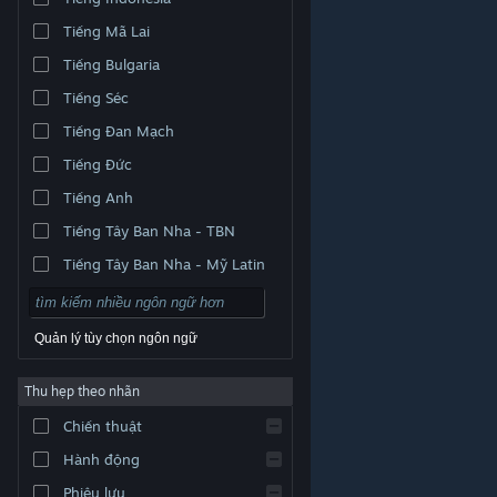
Tiếng Mã Lai
Tiếng Bulgaria
Tiếng Séc
Tiếng Đan Mạch
Tiếng Đức
Tiếng Anh
Tiếng Tây Ban Nha - TBN
Tiếng Tây Ban Nha - Mỹ Latin
Quản lý tùy chọn ngôn ngữ
Thu hẹp theo nhãn
© Valve Corporation. Bảo lưu mọi quyền. Tất cả các
Chiến thuật
thương hiệu là tài sản của chủ sở hữu tương ứng tại
Hoa Kỳ và các quốc gia khác.
Chính sách bảo mật
|
Pháp lý
|
Hỗ trợ tiếp cận
|
Thỏa thuận người đăng
Hành động
ký Steam
|
Hoàn tiền
|
Về cookie
Phiêu lưu