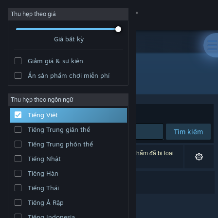
Đăng nhập
Thu hẹp theo giá
Giá bất kỳ
Cửa hàng
Giảm giá & sự kiện
Cộng đồng
Ẩn sản phẩm chơi miễn phí
Nhà phát triển: Undertow Games
Thông tin
Thu hẹp theo ngôn ngữ
Xếp theo
Độ liên quan
Tiếng Việt
Hỗ trợ
Tiếng Trung giản thể
Tìm kiếm
Tiếng Trung phồn thể
Thay đổi ngôn ngữ
1 kết quả phù hợp tìm kiếm của bạn. 6 tựa sản phẩm đã bị loại
Tiếng Nhật
trừ dựa trên tùy chỉnh của bạn.
Cài ứng dụng Steam di động
Tiếng Hàn
Barotrauma - Soundtrack
Tiếng Thái
Xem web cho desktop
Tiếng Ả Rập
Tiếng Indonesia