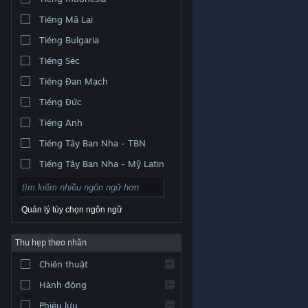
Tiếng Mã Lai
Tiếng Bulgaria
Tiếng Séc
Tiếng Đan Mạch
Tiếng Đức
Tiếng Anh
Tiếng Tây Ban Nha - TBN
Tiếng Tây Ban Nha - Mỹ Latin
Quản lý tùy chọn ngôn ngữ
Thu hẹp theo nhãn
© Valve Corporation. Bảo lưu mọi quyền. Tất cả các
Chiến thuật
thương hiệu là tài sản của chủ sở hữu tương ứng tại
Hoa Kỳ và các quốc gia khác.
Chính sách bảo mật
|
Pháp lý
|
Hỗ trợ tiếp cận
|
Thỏa thuận người đăng
Hành động
ký Steam
|
Hoàn tiền
|
Về cookie
Phiêu lưu