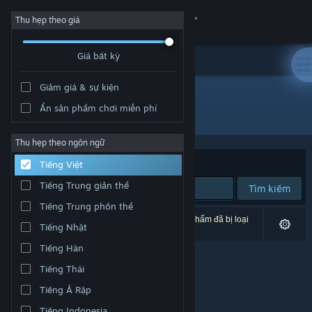
Đăng nhập
Thu hẹp theo giá
Giá bất kỳ
Cửa hàng
Giảm giá & sự kiện
Cộng đồng
Ẩn sản phẩm chơi miễn phí
Nhà phát triển: TuanisApps
Thông tin
Thu hẹp theo ngôn ngữ
Xếp theo
Độ liên quan
Tiếng Việt
Hỗ trợ
Tiếng Trung giản thể
Tìm kiếm
Tiếng Trung phồn thể
Thay đổi ngôn ngữ
0 kết quả phù hợp tìm kiếm của bạn. 6 tựa sản phẩm đã bị loại
Tiếng Nhật
trừ dựa trên tùy chỉnh của bạn.
Cài ứng dụng Steam di động
Tiếng Hàn
Tiếng Thái
Xem web cho desktop
Tiếng Ả Rập
Tiếng Indonesia