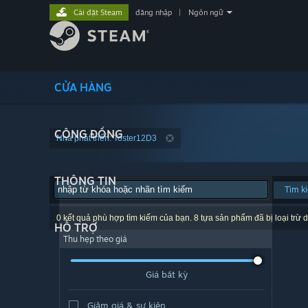
Cài đặt Steam
đăng nhập
|
Ngôn ngữ
CỬA HÀNG
CỘNG ĐỒNG
Nhà phát triển: Toster12D3
THÔNG TIN
Tìm k
0 kết quả phù hợp tìm kiếm của bạn. 8 tựa sản phẩm đã bị loại trừ d
HỖ TRỢ
Thu hẹp theo giá
Giá bất kỳ
Giảm giá & sự kiện