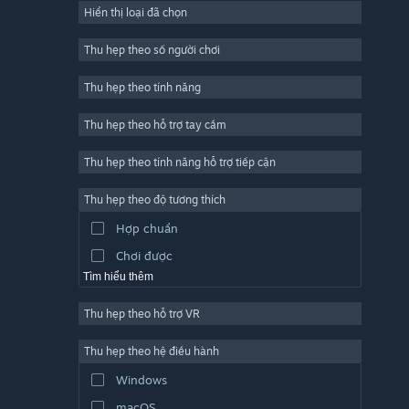
Hiển thị loại đã chọn
Trực tuyến nhiều người chơi
Indie
Thu hẹp theo số người chơi
Truy cập sớm
Thu hẹp theo tính năng
Đơn giản
Thu hẹp theo hỗ trợ tay cầm
Mô phỏng
Đua tốc độ
Thu hẹp theo tính năng hỗ trợ tiếp cận
Thể thao
Thu hẹp theo độ tương thích
Sản xuất video
Hợp chuẩn
Chỉnh sửa ảnh
Chơi được
Tìm hiểu thêm
Thu hẹp theo hỗ trợ VR
Thu hẹp theo hệ điều hành
Windows
macOS