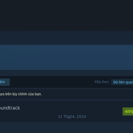
iếm
Xếp theo
Độ liên qua
ựa trên tùy chỉnh của bạn.
oundtrack
-65
11 Thg04, 2024