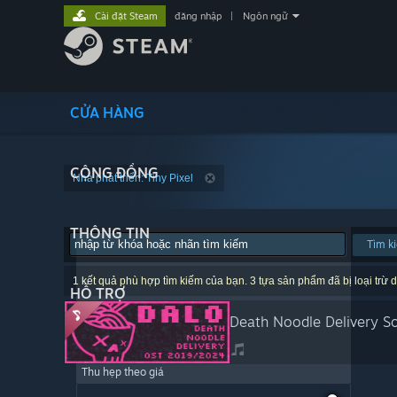
Cài đặt Steam
đăng nhập
|
Ngôn ngữ
CỬA HÀNG
CỘNG ĐỒNG
Nhà phát triển: Tiny Pixel
THÔNG TIN
Tìm k
1 kết quả phù hợp tìm kiếm của bạn. 3 tựa sản phẩm đã bị loại trừ d
HỖ TRỢ
Death Noodle Delivery S
Thu hẹp theo giá