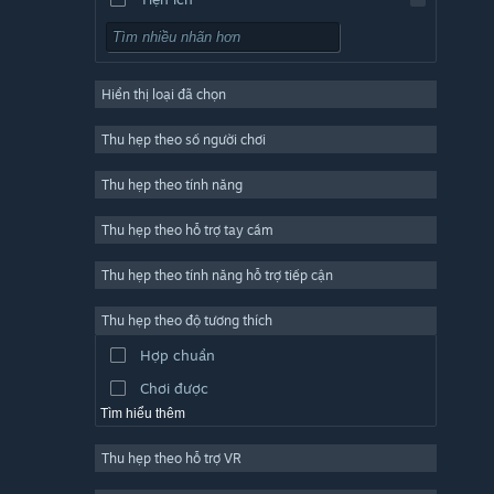
Chơi miễn phí
Nhập vai (RPG)
Hiển thị loại đã chọn
Trực tuyến nhiều người chơi
Indie
Thu hẹp theo số người chơi
Truy cập sớm
Thu hẹp theo tính năng
Đơn giản
Thu hẹp theo hỗ trợ tay cầm
Mô phỏng
Đua tốc độ
Thu hẹp theo tính năng hỗ trợ tiếp cận
Thể thao
Thu hẹp theo độ tương thích
Sản xuất video
Hợp chuẩn
Chỉnh sửa ảnh
Chơi được
Tìm hiểu thêm
Thu hẹp theo hỗ trợ VR