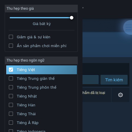
Đăng nhập
Thu hẹp theo giá
Giá bất kỳ
Cửa hàng
Giảm giá & sự kiện
Cộng đồng
Ẩn sản phẩm chơi miễn phí
Nhà phát triển: Team Zimno
Thông tin
Thu hẹp theo ngôn ngữ
Xếp theo
Độ liên quan
Tiếng Việt
Hỗ trợ
Tiếng Trung giản thể
Tìm kiếm
Tiếng Trung phồn thể
Thay đổi ngôn ngữ
0 kết quả phù hợp tìm kiếm của bạn. 1 tựa sản phẩm đã bị loại
Tiếng Nhật
trừ dựa trên tùy chỉnh của bạn.
Cài ứng dụng Steam di động
Tiếng Hàn
Tiếng Thái
Xem web cho desktop
Tiếng Ả Rập
Tiếng Indonesia