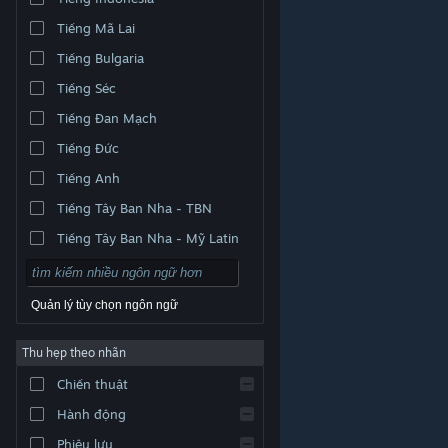
Tiếng Mã Lai
Tiếng Bulgaria
Tiếng Séc
Tiếng Đan Mạch
Tiếng Đức
Tiếng Anh
Tiếng Tây Ban Nha - TBN
Tiếng Tây Ban Nha - Mỹ Latin
Quản lý tùy chọn ngôn ngữ
Thu hẹp theo nhãn
© Valve Corporation. Bảo lưu mọi quyền. Tất cả các
Chiến thuật
thương hiệu là tài sản của chủ sở hữu tương ứng tại
Hoa Kỳ và các quốc gia khác.
Chính sách bảo mật
|
Pháp lý
|
Hỗ trợ tiếp cận
|
Thỏa thuận người đăng
Hành động
ký Steam
|
Hoàn tiền
|
Về cookie
Phiêu lưu