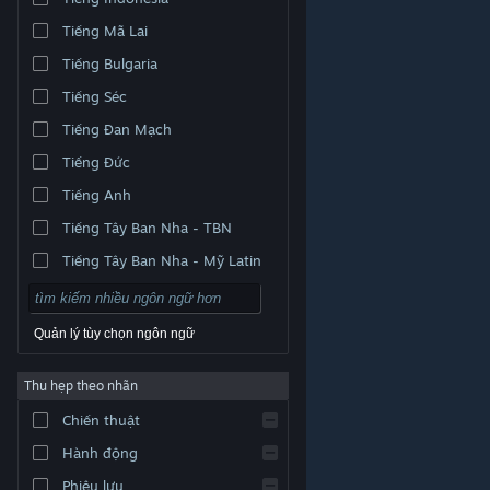
Tiếng Mã Lai
Tiếng Bulgaria
Tiếng Séc
Tiếng Đan Mạch
Tiếng Đức
Tiếng Anh
Tiếng Tây Ban Nha - TBN
Tiếng Tây Ban Nha - Mỹ Latin
Quản lý tùy chọn ngôn ngữ
Thu hẹp theo nhãn
© Valve Corporation. Bảo lưu mọi quyền. Tất cả các
Chiến thuật
thương hiệu là tài sản của chủ sở hữu tương ứng tại
Hoa Kỳ và các quốc gia khác.
Chính sách bảo mật
|
Pháp lý
|
Hỗ trợ tiếp cận
|
Thỏa thuận người đăng
Hành động
ký Steam
|
Hoàn tiền
|
Về cookie
Phiêu lưu