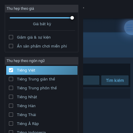
Đăng nhập
Thu hẹp theo giá
Giá bất kỳ
Cửa hàng
Giảm giá & sự kiện
Cộng đồng
Ẩn sản phẩm chơi miễn phí
Nhà phát triển: SyntheticD
Thông tin
Thu hẹp theo ngôn ngữ
Xếp theo
Độ liên quan
Tiếng Việt
Hỗ trợ
Tiếng Trung giản thể
Tìm kiếm
Tiếng Trung phồn thể
Thay đổi ngôn ngữ
0 kết quả phù hợp tìm kiếm của bạn.
Tiếng Nhật
Cài ứng dụng Steam di động
Tiếng Hàn
Tiếng Thái
Xem web cho desktop
Tiếng Ả Rập
Tiếng Indonesia