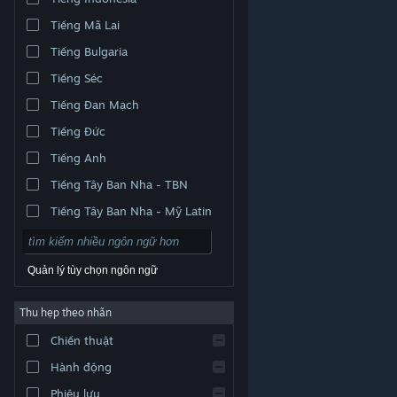
Tiếng Mã Lai
Tiếng Bulgaria
Tiếng Séc
Tiếng Đan Mạch
Tiếng Đức
Tiếng Anh
Tiếng Tây Ban Nha - TBN
Tiếng Tây Ban Nha - Mỹ Latin
Quản lý tùy chọn ngôn ngữ
Thu hẹp theo nhãn
© Valve Corporation. Bảo lưu mọi quyền. Tất cả các
Chiến thuật
thương hiệu là tài sản của chủ sở hữu tương ứng tại
Hoa Kỳ và các quốc gia khác.
Chính sách bảo mật
|
Pháp lý
|
Hỗ trợ tiếp cận
|
Thỏa thuận người đăng
Hành động
ký Steam
|
Hoàn tiền
|
Về cookie
Phiêu lưu