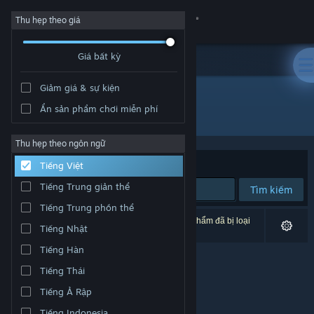
Đăng nhập
Thu hẹp theo giá
Giá bất kỳ
Cửa hàng
Giảm giá & sự kiện
Cộng đồng
Ẩn sản phẩm chơi miễn phí
Nhà phát triển: Seidlsoft
Thông tin
Thu hẹp theo ngôn ngữ
Xếp theo
Độ liên quan
Tiếng Việt
Hỗ trợ
Tiếng Trung giản thể
Tìm kiếm
Tiếng Trung phồn thể
Thay đổi ngôn ngữ
0 kết quả phù hợp tìm kiếm của bạn. 2 tựa sản phẩm đã bị loại
Tiếng Nhật
trừ dựa trên tùy chỉnh của bạn.
Cài ứng dụng Steam di động
Tiếng Hàn
Tiếng Thái
Xem web cho desktop
Tiếng Ả Rập
Tiếng Indonesia