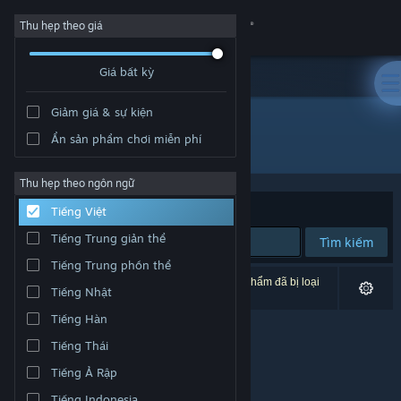
Đăng nhập
Thu hẹp theo giá
Giá bất kỳ
Cửa hàng
Giảm giá & sự kiện
Cộng đồng
Ẩn sản phẩm chơi miễn phí
Nhà phát triển: Saluda Systems
Thông tin
Thu hẹp theo ngôn ngữ
Xếp theo
Độ liên quan
Tiếng Việt
Hỗ trợ
Tiếng Trung giản thể
Tìm kiếm
Tiếng Trung phồn thể
Thay đổi ngôn ngữ
0 kết quả phù hợp tìm kiếm của bạn. 2 tựa sản phẩm đã bị loại
Tiếng Nhật
trừ dựa trên tùy chỉnh của bạn.
Cài ứng dụng Steam di động
Tiếng Hàn
Tiếng Thái
Xem web cho desktop
Tiếng Ả Rập
Tiếng Indonesia