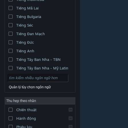
Tiếng Mã Lai
Tiếng Bulgaria
Tiếng Séc
Tiếng Đan Mạch
Tiếng Đức
Tiếng Anh
Tiếng Tây Ban Nha - TBN
Tiếng Tây Ban Nha - Mỹ Latin
Quản lý tùy chọn ngôn ngữ
Thu hẹp theo nhãn
© Valve Corporation. Bảo lưu mọi quyền. Tất cả các
Chiến thuật
thương hiệu là tài sản của chủ sở hữu tương ứng tại
Hoa Kỳ và các quốc gia khác.
Chính sách bảo mật
|
Pháp lý
|
Hỗ trợ tiếp cận
|
Thỏa thuận người đăng
Hành động
ký Steam
|
Hoàn tiền
|
Về cookie
Phiêu lưu