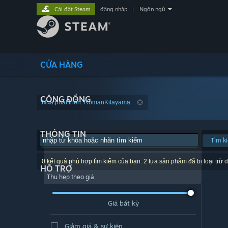
Cài đặt Steam
đăng nhập
|
Ngôn ngữ
CỬA HÀNG
CỘNG ĐỒNG
Nhà phát triển: RomanKitayama
THÔNG TIN
Tìm k
0 kết quả phù hợp tìm kiếm của bạn. 2 tựa sản phẩm đã bị loại trừ d
HỖ TRỢ
Thu hẹp theo giá
Giá bất kỳ
Giảm giá & sự kiện