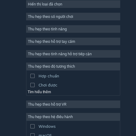
Hiển thị loại đã chọn
Trực tuyến nhiều người chơi
Indie
Thu hẹp theo số người chơi
Truy cập sớm
Thu hẹp theo tính năng
Đơn giản
Thu hẹp theo hỗ trợ tay cầm
Mô phỏng
Đua tốc độ
Thu hẹp theo tính năng hỗ trợ tiếp cận
Thể thao
Thu hẹp theo độ tương thích
Sản xuất video
Hợp chuẩn
Chỉnh sửa ảnh
Chơi được
Tìm hiểu thêm
Thu hẹp theo hỗ trợ VR
Thu hẹp theo hệ điều hành
Windows
macOS