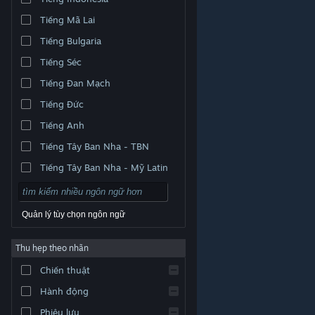
Tiếng Mã Lai
Tiếng Bulgaria
Tiếng Séc
Tiếng Đan Mạch
Tiếng Đức
Tiếng Anh
Tiếng Tây Ban Nha - TBN
Tiếng Tây Ban Nha - Mỹ Latin
Quản lý tùy chọn ngôn ngữ
Thu hẹp theo nhãn
© Valve Corporation. Bảo lưu mọi quyền. Tất cả các
Chiến thuật
thương hiệu là tài sản của chủ sở hữu tương ứng tại
Hoa Kỳ và các quốc gia khác.
Chính sách bảo mật
|
Pháp lý
|
Hỗ trợ tiếp cận
|
Thỏa thuận người đăng
Hành động
ký Steam
|
Hoàn tiền
|
Về cookie
Phiêu lưu