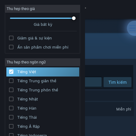
Đăng nhập
Thu hẹp theo giá
Giá bất kỳ
Cửa hàng
Giảm giá & sự kiện
Cộng đồng
Ẩn sản phẩm chơi miễn phí
Nhà phát triển: Rezonator Analytics, Inc.
Thông tin
Thu hẹp theo ngôn ngữ
Xếp theo
Độ liên quan
Tiếng Việt
Hỗ trợ
Tiếng Trung giản thể
Tìm kiếm
Tiếng Trung phồn thể
Thay đổi ngôn ngữ
1 kết quả phù hợp tìm kiếm của bạn.
Tiếng Nhật
Cài ứng dụng Steam di động
Rezonator
Tiếng Hàn
Miễn phí
Tiếng Thái
Xem web cho desktop
Tiếng Ả Rập
Tiếng Indonesia