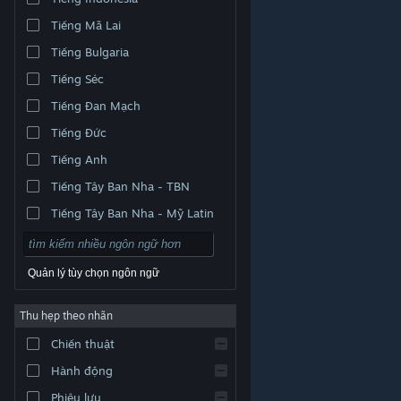
Tiếng Mã Lai
Tiếng Bulgaria
Tiếng Séc
Tiếng Đan Mạch
Tiếng Đức
Tiếng Anh
Tiếng Tây Ban Nha - TBN
Tiếng Tây Ban Nha - Mỹ Latin
Quản lý tùy chọn ngôn ngữ
Thu hẹp theo nhãn
© Valve Corporation. Bảo lưu mọi quyền. Tất cả các
Chiến thuật
thương hiệu là tài sản của chủ sở hữu tương ứng tại
Hoa Kỳ và các quốc gia khác.
Chính sách bảo mật
|
Pháp lý
|
Hỗ trợ tiếp cận
|
Thỏa thuận người đăng
Hành động
ký Steam
|
Hoàn tiền
|
Về cookie
Phiêu lưu