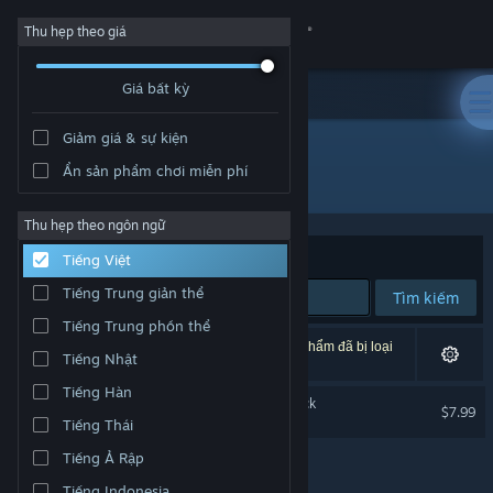
Đăng nhập
Thu hẹp theo giá
Giá bất kỳ
Cửa hàng
Giảm giá & sự kiện
Cộng đồng
Ẩn sản phẩm chơi miễn phí
Nhà phát triển: Rapturous Studio
Thông tin
Thu hẹp theo ngôn ngữ
Xếp theo
Độ liên quan
Tiếng Việt
Hỗ trợ
Tiếng Trung giản thể
Tìm kiếm
Tiếng Trung phồn thể
Thay đổi ngôn ngữ
1 kết quả phù hợp tìm kiếm của bạn. 2 tựa sản phẩm đã bị loại
Tiếng Nhật
trừ dựa trên tùy chỉnh của bạn.
Cài ứng dụng Steam di động
Tiếng Hàn
Beloved Rapture Soundtrack
$7.99
Tiếng Thái
Xem web cho desktop
Tiếng Ả Rập
Tiếng Indonesia