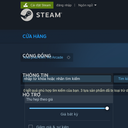
Cài đặt Steam
đăng nhập
|
Ngôn ngữ
CỬA HÀNG
CỘNG ĐỒNG
Nhà phát triển: RJ Arcade
THÔNG TIN
Tìm k
0 kết quả phù hợp tìm kiếm của bạn. 3 tựa sản phẩm đã bị loại trừ d
HỖ TRỢ
Thu hẹp theo giá
Giá bất kỳ
Giảm giá & sự kiện