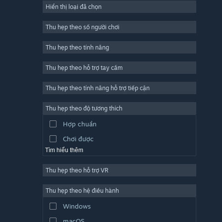
Hiển thị loại đã chọn
Trực tuyến nhiều người chơi
Indie
Thu hẹp theo số người chơi
Truy cập sớm
Thu hẹp theo tính năng
Đơn giản
Thu hẹp theo hỗ trợ tay cầm
Mô phỏng
Đua tốc độ
Thu hẹp theo tính năng hỗ trợ tiếp cận
Thể thao
Thu hẹp theo độ tương thích
Sản xuất video
Hợp chuẩn
Chỉnh sửa ảnh
Chơi được
Tìm hiểu thêm
Thu hẹp theo hỗ trợ VR
Thu hẹp theo hệ điều hành
Windows
macOS