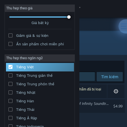
Đăng nhập
Thu hẹp theo giá
Giá bất kỳ
Cửa hàng
Giảm giá & sự kiện
Cộng đồng
Ẩn sản phẩm chơi miễn phí
Nhà phát triển: Purple猫 Studio
Thông tin
Thu hẹp theo ngôn ngữ
Xếp theo
Độ liên quan
Tiếng Việt
Hỗ trợ
Tiếng Trung giản thể
Tìm kiếm
Tiếng Trung phồn thể
Thay đổi ngôn ngữ
1 kết quả phù hợp tìm kiếm của bạn. 1 tựa sản phẩm đã bị loại
Tiếng Nhật
trừ dựa trên tùy chỉnh của bạn.
Cài ứng dụng Steam di động
Tiếng Hàn
东方梦无境 ～ Dreamland of Infinity Soundtrack
$4.99
Tiếng Thái
Xem web cho desktop
Tiếng Ả Rập
Tiếng Indonesia