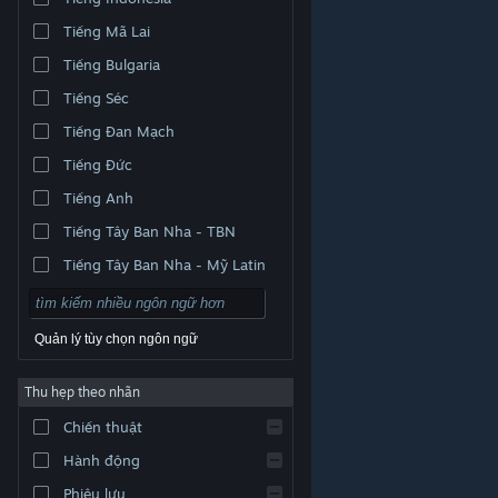
Tiếng Mã Lai
Tiếng Bulgaria
Tiếng Séc
Tiếng Đan Mạch
Tiếng Đức
Tiếng Anh
Tiếng Tây Ban Nha - TBN
Tiếng Tây Ban Nha - Mỹ Latin
Quản lý tùy chọn ngôn ngữ
Thu hẹp theo nhãn
© Valve Corporation. Bảo lưu mọi quyền. Tất cả các
Chiến thuật
thương hiệu là tài sản của chủ sở hữu tương ứng tại
Hoa Kỳ và các quốc gia khác.
Chính sách bảo mật
|
Pháp lý
|
Hỗ trợ tiếp cận
|
Thỏa thuận người đăng
Hành động
ký Steam
|
Hoàn tiền
|
Về cookie
Phiêu lưu