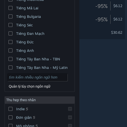
Wordle 3
-95%
$6.12
Tiếng Mã Lai
Tiếng Bulgaria
Wordle 2
-95%
$6.12
Tiếng Séc
Wordle 5
$30.62
Tiếng Đan Mạch
Tiếng Đức
Tiếng Anh
Tiếng Tây Ban Nha - TBN
Tiếng Tây Ban Nha - Mỹ Latin
Quản lý tùy chọn ngôn ngữ
Thu hẹp theo nhãn
© Valve Corporation. Bảo lưu mọi quyền. Tất cả các
Indie
5
thương hiệu là tài sản của chủ sở hữu tương ứng tại
Hoa Kỳ và các quốc gia khác.
Chính sách bảo mật
|
Pháp lý
|
Hỗ trợ tiếp cận
|
Thỏa thuận người đăng
Đơn giản
5
ký Steam
|
Hoàn tiền
|
Về cookie
Mô phỏng
5