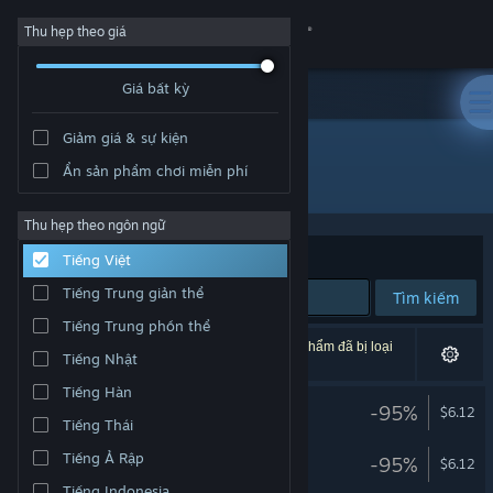
Đăng nhập
Thu hẹp theo giá
Giá bất kỳ
Cửa hàng
Giảm giá & sự kiện
Cộng đồng
Ẩn sản phẩm chơi miễn phí
Nhà phát triển: PreoNus Games
Thông tin
Thu hẹp theo ngôn ngữ
Xếp theo
Độ liên quan
Tiếng Việt
Hỗ trợ
Tiếng Trung giản thể
Tìm kiếm
Tiếng Trung phồn thể
Thay đổi ngôn ngữ
5 kết quả phù hợp tìm kiếm của bạn. 5 tựa sản phẩm đã bị loại
Tiếng Nhật
trừ dựa trên tùy chỉnh của bạn.
Cài ứng dụng Steam di động
Tiếng Hàn
Wordle
-95%
$6.12
Tiếng Thái
Xem web cho desktop
Wordle 4
Tiếng Ả Rập
-95%
$6.12
Tiếng Indonesia