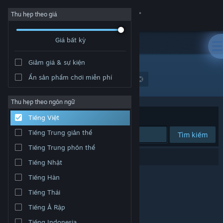
Đăng nhập
Thu hẹp theo giá
Giá bất kỳ
Cửa hàng
Giảm giá & sự kiện
Cộng đồng
Ẩn sản phẩm chơi miễn phí
Nhà phát triển: Polybay Digital Entertainment
Thông tin
Thu hẹp theo ngôn ngữ
Xếp theo
Độ liên quan
Tiếng Việt
Hỗ trợ
Tiếng Trung giản thể
Tìm kiếm
Tiếng Trung phồn thể
Thay đổi ngôn ngữ
0 kết quả phù hợp tìm kiếm của bạn.
Tiếng Nhật
Cài ứng dụng Steam di động
Tiếng Hàn
Tiếng Thái
Xem web cho desktop
Tiếng Ả Rập
Tiếng Indonesia