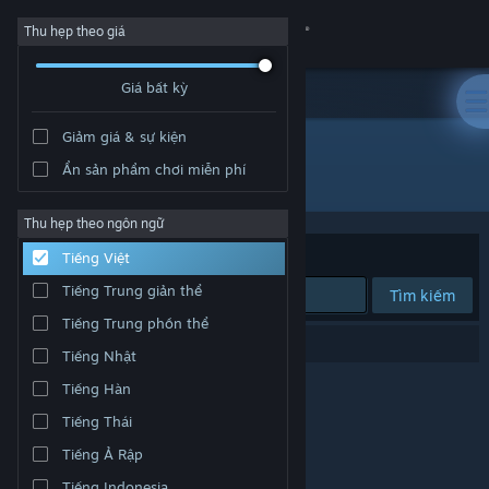
Đăng nhập
Thu hẹp theo giá
Giá bất kỳ
Cửa hàng
Giảm giá & sự kiện
Cộng đồng
Ẩn sản phẩm chơi miễn phí
Nhà phát triển: PixelMetal
Thông tin
Thu hẹp theo ngôn ngữ
Xếp theo
Độ liên quan
Tiếng Việt
Hỗ trợ
Tiếng Trung giản thể
Tìm kiếm
Tiếng Trung phồn thể
Thay đổi ngôn ngữ
0 kết quả phù hợp tìm kiếm của bạn.
Tiếng Nhật
Cài ứng dụng Steam di động
Tiếng Hàn
Tiếng Thái
Xem web cho desktop
Tiếng Ả Rập
Tiếng Indonesia