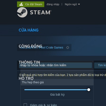
Cài đặt Steam
đăng nhập
|
Ngôn ngữ
CỬA HÀNG
CỘNG ĐỒNG
Nhà phát triển: Pixel Crate Games
THÔNG TIN
Tìm k
0 kết quả phù hợp tìm kiếm của bạn. 2 tựa sản phẩm đã bị loại trừ d
HỖ TRỢ
Thu hẹp theo giá
Giá bất kỳ
Giảm giá & sự kiện