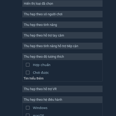
Hiển thị loại đã chọn
Trực tuyến nhiều người chơi
Indie
Thu hẹp theo số người chơi
Truy cập sớm
Thu hẹp theo tính năng
Đơn giản
Thu hẹp theo hỗ trợ tay cầm
Mô phỏng
Đua tốc độ
Thu hẹp theo tính năng hỗ trợ tiếp cận
Thể thao
Thu hẹp theo độ tương thích
Sản xuất video
Hợp chuẩn
Chỉnh sửa ảnh
Chơi được
Tìm hiểu thêm
Thu hẹp theo hỗ trợ VR
Thu hẹp theo hệ điều hành
Windows
macOS