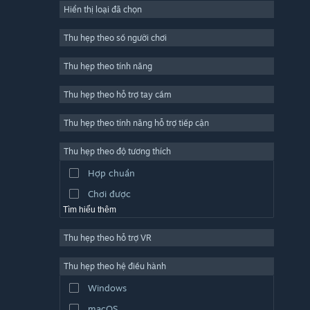
Hiển thị loại đã chọn
Trực tuyến nhiều người chơi
Indie
Thu hẹp theo số người chơi
Truy cập sớm
Thu hẹp theo tính năng
Đơn giản
Thu hẹp theo hỗ trợ tay cầm
Mô phỏng
Đua tốc độ
Thu hẹp theo tính năng hỗ trợ tiếp cận
Thể thao
Thu hẹp theo độ tương thích
Sản xuất video
Hợp chuẩn
Chỉnh sửa ảnh
Chơi được
Tìm hiểu thêm
Thu hẹp theo hỗ trợ VR
Thu hẹp theo hệ điều hành
Windows
macOS