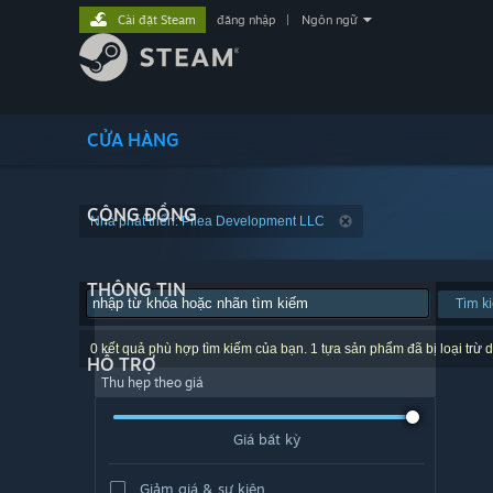
Cài đặt Steam
đăng nhập
|
Ngôn ngữ
CỬA HÀNG
CỘNG ĐỒNG
Nhà phát triển: Pilea Development LLC
THÔNG TIN
Tìm k
0 kết quả phù hợp tìm kiếm của bạn. 1 tựa sản phẩm đã bị loại trừ d
HỖ TRỢ
Thu hẹp theo giá
Giá bất kỳ
Giảm giá & sự kiện