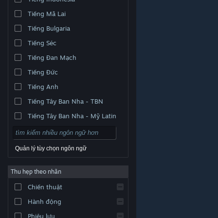
Tiếng Mã Lai
Tiếng Bulgaria
Tiếng Séc
Tiếng Đan Mạch
Tiếng Đức
Tiếng Anh
Tiếng Tây Ban Nha - TBN
Tiếng Tây Ban Nha - Mỹ Latin
Quản lý tùy chọn ngôn ngữ
Thu hẹp theo nhãn
© Valve Corporation. Bảo lưu mọi quyền. Tất cả các
Chiến thuật
thương hiệu là tài sản của chủ sở hữu tương ứng tại
Hoa Kỳ và các quốc gia khác.
Chính sách bảo mật
|
Pháp lý
|
Hỗ trợ tiếp cận
|
Thỏa thuận người đăng
Hành động
ký Steam
|
Hoàn tiền
|
Về cookie
Phiêu lưu