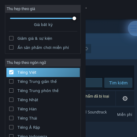
Đăng nhập
Thu hẹp theo giá
Giá bất kỳ
Cửa hàng
Giảm giá & sự kiện
Cộng đồng
Ẩn sản phẩm chơi miễn phí
Nhà phát triển: PRODUKTIVKELLER Studios
Thông tin
Thu hẹp theo ngôn ngữ
Xếp theo
Độ liên quan
Tiếng Việt
Hỗ trợ
Tiếng Trung giản thể
Tìm kiếm
Tiếng Trung phồn thể
Thay đổi ngôn ngữ
1 kết quả phù hợp tìm kiếm của bạn. 9 tựa sản phẩm đã bị loại
Tiếng Nhật
trừ dựa trên tùy chỉnh của bạn.
Cài ứng dụng Steam di động
Tiếng Hàn
Garden Simulator - Original Soundtrack
Miễn phí
Tiếng Thái
Xem web cho desktop
Tiếng Ả Rập
Tiếng Indonesia