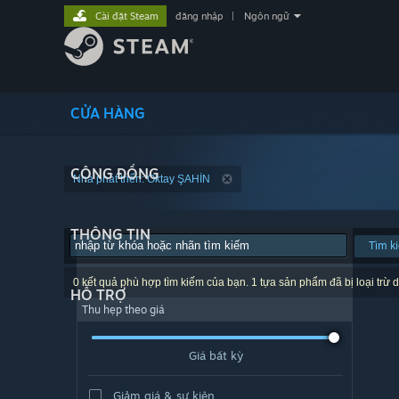
Cài đặt Steam
đăng nhập
|
Ngôn ngữ
CỬA HÀNG
CỘNG ĐỒNG
Nhà phát triển: Oktay ŞAHİN
THÔNG TIN
Tìm k
0 kết quả phù hợp tìm kiếm của bạn. 1 tựa sản phẩm đã bị loại trừ d
HỖ TRỢ
Thu hẹp theo giá
Giá bất kỳ
Giảm giá & sự kiện