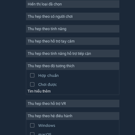
Hiển thị loại đã chọn
Trực tuyến nhiều người chơi
Indie
Thu hẹp theo số người chơi
Truy cập sớm
Thu hẹp theo tính năng
Đơn giản
Thu hẹp theo hỗ trợ tay cầm
Mô phỏng
Đua tốc độ
Thu hẹp theo tính năng hỗ trợ tiếp cận
Thể thao
Thu hẹp theo độ tương thích
Sản xuất video
Hợp chuẩn
Chỉnh sửa ảnh
Chơi được
Tìm hiểu thêm
Thu hẹp theo hỗ trợ VR
Thu hẹp theo hệ điều hành
Windows
macOS