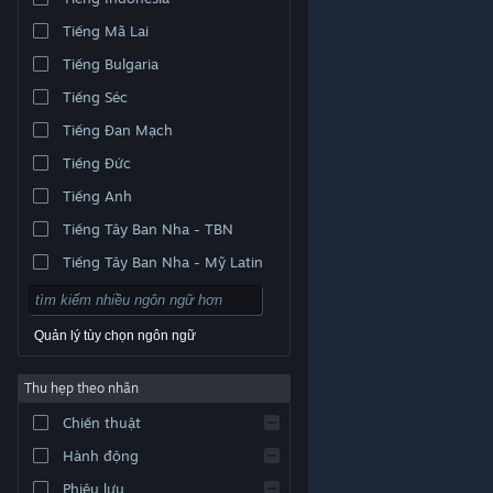
Tiếng Mã Lai
Tiếng Bulgaria
Tiếng Séc
Tiếng Đan Mạch
Tiếng Đức
Tiếng Anh
Tiếng Tây Ban Nha - TBN
Tiếng Tây Ban Nha - Mỹ Latin
Quản lý tùy chọn ngôn ngữ
Thu hẹp theo nhãn
© Valve Corporation. Bảo lưu mọi quyền. Tất cả các
Chiến thuật
thương hiệu là tài sản của chủ sở hữu tương ứng tại
Hoa Kỳ và các quốc gia khác.
Chính sách bảo mật
|
Pháp lý
|
Hỗ trợ tiếp cận
|
Thỏa thuận người đăng
Hành động
ký Steam
|
Hoàn tiền
|
Về cookie
Phiêu lưu