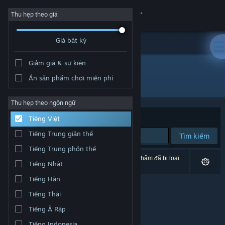
Đăng nhập
Thu hẹp theo giá
Giá bất kỳ
Cửa hàng
Giảm giá & sự kiện
Cộng đồng
Ẩn sản phẩm chơi miễn phí
Nhà phát triển: Natsumi
Thông tin
Thu hẹp theo ngôn ngữ
Xếp theo
Độ liên quan
Tiếng Việt
Hỗ trợ
Tiếng Trung giản thể
Tìm kiếm
Tiếng Trung phồn thể
Thay đổi ngôn ngữ
0 kết quả phù hợp tìm kiếm của bạn. 1 tựa sản phẩm đã bị loại
Tiếng Nhật
trừ dựa trên tùy chỉnh của bạn.
Cài ứng dụng Steam di động
Tiếng Hàn
Tiếng Thái
Xem web cho desktop
Tiếng Ả Rập
Tiếng Indonesia