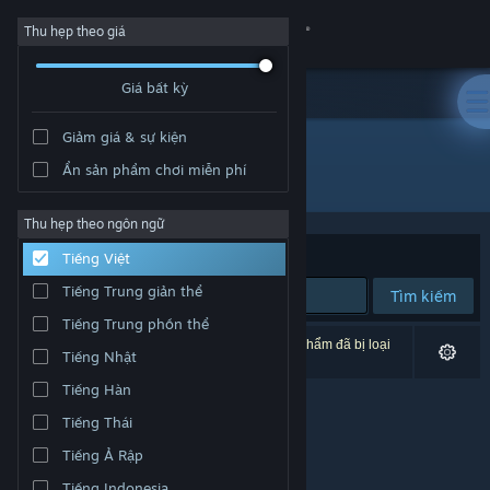
Đăng nhập
Thu hẹp theo giá
Giá bất kỳ
Cửa hàng
Giảm giá & sự kiện
Cộng đồng
Ẩn sản phẩm chơi miễn phí
Nhà phát triển: Mr Chip Software
Thông tin
Thu hẹp theo ngôn ngữ
Xếp theo
Độ liên quan
Tiếng Việt
Hỗ trợ
Tiếng Trung giản thể
Tìm kiếm
Tiếng Trung phồn thể
Thay đổi ngôn ngữ
0 kết quả phù hợp tìm kiếm của bạn. 5 tựa sản phẩm đã bị loại
Tiếng Nhật
trừ dựa trên tùy chỉnh của bạn.
Cài ứng dụng Steam di động
Tiếng Hàn
Tiếng Thái
Xem web cho desktop
Tiếng Ả Rập
Tiếng Indonesia