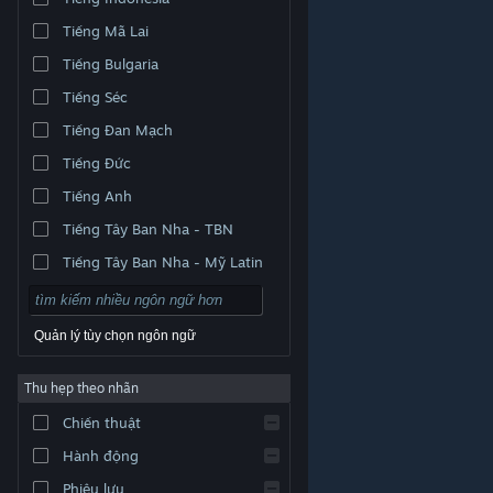
Tiếng Mã Lai
Tiếng Bulgaria
Tiếng Séc
Tiếng Đan Mạch
Tiếng Đức
Tiếng Anh
Tiếng Tây Ban Nha - TBN
Tiếng Tây Ban Nha - Mỹ Latin
Quản lý tùy chọn ngôn ngữ
Thu hẹp theo nhãn
© Valve Corporation. Bảo lưu mọi quyền. Tất cả các
Chiến thuật
thương hiệu là tài sản của chủ sở hữu tương ứng tại
Hoa Kỳ và các quốc gia khác.
Chính sách bảo mật
|
Pháp lý
|
Hỗ trợ tiếp cận
|
Thỏa thuận người đăng
Hành động
ký Steam
|
Hoàn tiền
|
Về cookie
Phiêu lưu