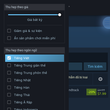
Đăng nhập
Thu hẹp theo giá
Giá bất kỳ
Cửa hàng
Giảm giá & sự kiện
Cộng đồng
Ẩn sản phẩm chơi miễn phí
Nhà phát triển: Monstars Inc.
Thông tin
Thu hẹp theo ngôn ngữ
Xếp theo
Độ liên quan
Tiếng Việt
Hỗ trợ
Tiếng Trung giản thể
Tìm kiếm
Tiếng Trung phồn thể
Thay đổi ngôn ngữ
1 kết quả phù hợp tìm kiếm của bạn. 6 tựa sản phẩm đã bị loại
Tiếng Nhật
trừ dựa trên tùy chỉnh của bạn.
Cài ứng dụng Steam di động
Tiếng Hàn
Lumines Arise Original Soundtrack
$9.99
-20%
$7.99
Tiếng Thái
Xem web cho desktop
Tiếng Ả Rập
Tiếng Indonesia