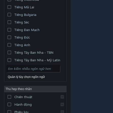
Tiếng Mã Lai
Tiếng Bulgaria
Tiếng Séc
Tiếng Đan Mạch
Tiếng Đức
Tiếng Anh
Tiếng Tây Ban Nha - TBN
Tiếng Tây Ban Nha - Mỹ Latin
Quản lý tùy chọn ngôn ngữ
Thu hẹp theo nhãn
© Valve Corporation. Bảo lưu mọi quyền. Tất cả các
Chiến thuật
thương hiệu là tài sản của chủ sở hữu tương ứng tại
Hoa Kỳ và các quốc gia khác.
Chính sách bảo mật
|
Pháp lý
|
Hỗ trợ tiếp cận
|
Thỏa thuận người đăng
Hành động
ký Steam
|
Hoàn tiền
|
Về cookie
Phiêu lưu