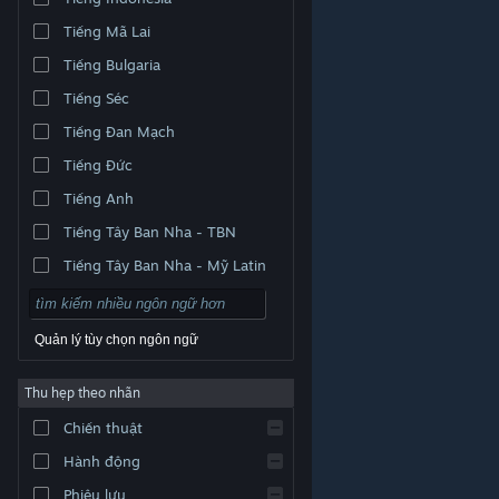
Tiếng Mã Lai
Tiếng Bulgaria
Tiếng Séc
Tiếng Đan Mạch
Tiếng Đức
Tiếng Anh
Tiếng Tây Ban Nha - TBN
Tiếng Tây Ban Nha - Mỹ Latin
Quản lý tùy chọn ngôn ngữ
Thu hẹp theo nhãn
© Valve Corporation. Bảo lưu mọi quyền. Tất cả các
Chiến thuật
thương hiệu là tài sản của chủ sở hữu tương ứng tại
Hoa Kỳ và các quốc gia khác.
Chính sách bảo mật
|
Pháp lý
|
Hỗ trợ tiếp cận
|
Thỏa thuận người đăng
Hành động
ký Steam
|
Hoàn tiền
|
Về cookie
Phiêu lưu