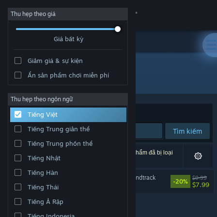
Đăng nhập
Thu hẹp theo giá
Giá bất kỳ
Cửa hàng
Giảm giá & sự kiện
Cộng đồng
Ẩn sản phẩm chơi miễn phí
Nhà phát triển: Monstars Inc.
Thông tin
Thu hẹp theo ngôn ngữ
Xếp theo
Độ liên quan
Tiếng Việt
Hỗ trợ
Tiếng Trung giản thể
Tìm kiếm
Tiếng Trung phồn thể
Thay đổi ngôn ngữ
1 kết quả phù hợp tìm kiếm của bạn. 6 tựa sản phẩm đã bị loại
Tiếng Nhật
trừ dựa trên tùy chỉnh của bạn.
Cài ứng dụng Steam di động
Tiếng Hàn
Lumines Arise Original Soundtrack
$9.99
-20%
$7.99
Tiếng Thái
Xem web cho desktop
Tiếng Ả Rập
Tiếng Indonesia