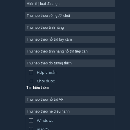
Hiển thị loại đã chọn
Trực tuyến nhiều người chơi
Indie
Thu hẹp theo số người chơi
Truy cập sớm
Thu hẹp theo tính năng
Đơn giản
Thu hẹp theo hỗ trợ tay cầm
Mô phỏng
Đua tốc độ
Thu hẹp theo tính năng hỗ trợ tiếp cận
Thể thao
Thu hẹp theo độ tương thích
Sản xuất video
Hợp chuẩn
Chỉnh sửa ảnh
Chơi được
Tìm hiểu thêm
Thu hẹp theo hỗ trợ VR
Thu hẹp theo hệ điều hành
Windows
macOS