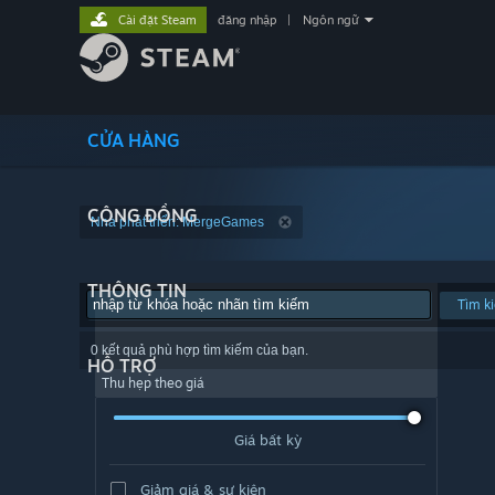
Cài đặt Steam
đăng nhập
|
Ngôn ngữ
CỬA HÀNG
CỘNG ĐỒNG
Nhà phát triển: MergeGames
THÔNG TIN
Tìm k
0 kết quả phù hợp tìm kiếm của bạn.
HỖ TRỢ
Thu hẹp theo giá
Giá bất kỳ
Giảm giá & sự kiện