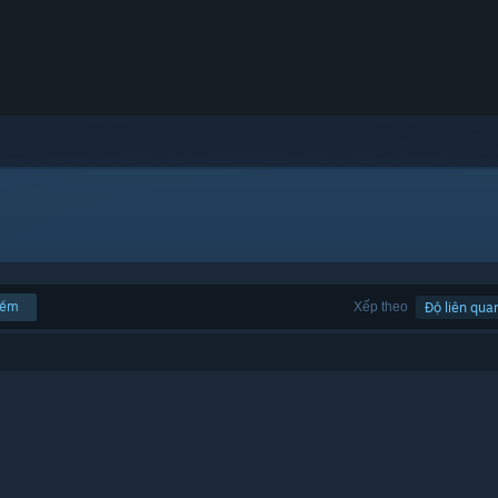
iếm
Xếp theo
Độ liên qua