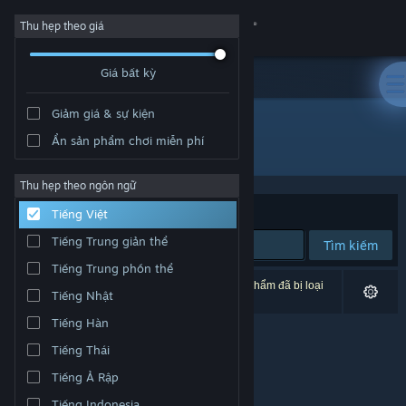
Đăng nhập
Thu hẹp theo giá
Giá bất kỳ
Cửa hàng
Giảm giá & sự kiện
Cộng đồng
Ẩn sản phẩm chơi miễn phí
Nhà phát triển: Max Design
Thông tin
Thu hẹp theo ngôn ngữ
Xếp theo
Độ liên quan
Tiếng Việt
Hỗ trợ
Tiếng Trung giản thể
Tìm kiếm
Tiếng Trung phồn thể
Thay đổi ngôn ngữ
0 kết quả phù hợp tìm kiếm của bạn. 1 tựa sản phẩm đã bị loại
Tiếng Nhật
trừ dựa trên tùy chỉnh của bạn.
Cài ứng dụng Steam di động
Tiếng Hàn
Tiếng Thái
Xem web cho desktop
Tiếng Ả Rập
Tiếng Indonesia