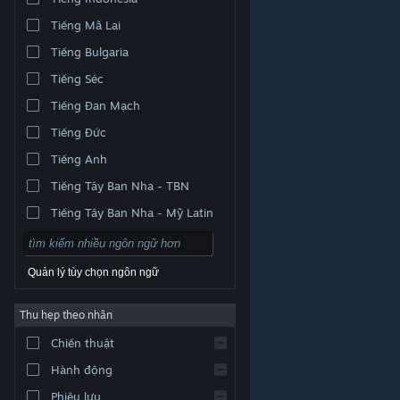
Tiếng Mã Lai
Tiếng Bulgaria
Tiếng Séc
Tiếng Đan Mạch
Tiếng Đức
Tiếng Anh
Tiếng Tây Ban Nha - TBN
Tiếng Tây Ban Nha - Mỹ Latin
Quản lý tùy chọn ngôn ngữ
Thu hẹp theo nhãn
© Valve Corporation. Bảo lưu mọi quyền. Tất cả các
Chiến thuật
thương hiệu là tài sản của chủ sở hữu tương ứng tại
Hoa Kỳ và các quốc gia khác.
Chính sách bảo mật
|
Pháp lý
|
Hỗ trợ tiếp cận
|
Thỏa thuận người đăng
Hành động
ký Steam
|
Hoàn tiền
|
Về cookie
Phiêu lưu