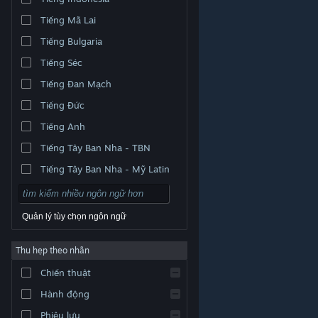
Tiếng Mã Lai
Tiếng Bulgaria
Tiếng Séc
Tiếng Đan Mạch
Tiếng Đức
Tiếng Anh
Tiếng Tây Ban Nha - TBN
Tiếng Tây Ban Nha - Mỹ Latin
Quản lý tùy chọn ngôn ngữ
Thu hẹp theo nhãn
© Valve Corporation. Bảo lưu mọi quyền. Tất cả các
Chiến thuật
thương hiệu là tài sản của chủ sở hữu tương ứng tại
Hoa Kỳ và các quốc gia khác.
Chính sách bảo mật
|
Pháp lý
|
Hỗ trợ tiếp cận
|
Thỏa thuận người đăng
Hành động
ký Steam
|
Hoàn tiền
|
Về cookie
Phiêu lưu