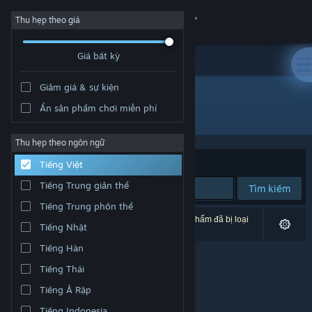
Đăng nhập
Thu hẹp theo giá
Giá bất kỳ
Cửa hàng
Giảm giá & sự kiện
Cộng đồng
Ẩn sản phẩm chơi miễn phí
Nhà phát triển: Mad Triangles
Thông tin
Thu hẹp theo ngôn ngữ
Xếp theo
Độ liên quan
Tiếng Việt
Hỗ trợ
Tiếng Trung giản thể
Tìm kiếm
Tiếng Trung phồn thể
Thay đổi ngôn ngữ
0 kết quả phù hợp tìm kiếm của bạn. 2 tựa sản phẩm đã bị loại
Tiếng Nhật
trừ dựa trên tùy chỉnh của bạn.
Cài ứng dụng Steam di động
Tiếng Hàn
Tiếng Thái
Xem web cho desktop
Tiếng Ả Rập
Tiếng Indonesia