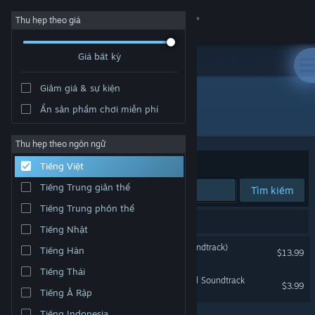
Đăng nhập
Thu hẹp theo giá
Giá bất kỳ
Cửa hàng
Giảm giá & sự kiện
Cộng đồng
Ẩn sản phẩm chơi miễn phí
Nhà phát triển: Lifeformed
Thông tin
Thu hẹp theo ngôn ngữ
Xếp theo
Độ liên quan
Tiếng Việt
Hỗ trợ
Tiếng Trung giản thể
Tìm kiếm
Tiếng Trung phồn thể
Thay đổi ngôn ngữ
2 kết quả phù hợp tìm kiếm của bạn.
Tiếng Nhật
Cài ứng dụng Steam di động
TUNIC (Original Game Soundtrack)
Tiếng Hàn
$13.99
Tiếng Thái
Xem web cho desktop
Fastfall - Dustforce Original Soundtrack
$3.99
Tiếng Ả Rập
Tiếng Indonesia