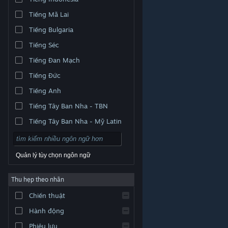
Tiếng Mã Lai
Tiếng Bulgaria
Tiếng Séc
Tiếng Đan Mạch
Tiếng Đức
Tiếng Anh
Tiếng Tây Ban Nha - TBN
Tiếng Tây Ban Nha - Mỹ Latin
Quản lý tùy chọn ngôn ngữ
Thu hẹp theo nhãn
© Valve Corporation. Bảo lưu mọi quyền. Tất cả các
Chiến thuật
thương hiệu là tài sản của chủ sở hữu tương ứng tại
Hoa Kỳ và các quốc gia khác.
Chính sách bảo mật
|
Pháp lý
|
Hỗ trợ tiếp cận
|
Thỏa thuận người đăng
Hành động
ký Steam
|
Hoàn tiền
|
Về cookie
Phiêu lưu