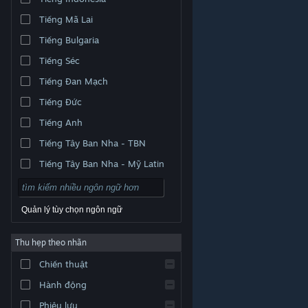
Tiếng Mã Lai
Tiếng Bulgaria
Tiếng Séc
Tiếng Đan Mạch
Tiếng Đức
Tiếng Anh
Tiếng Tây Ban Nha - TBN
Tiếng Tây Ban Nha - Mỹ Latin
Quản lý tùy chọn ngôn ngữ
Thu hẹp theo nhãn
© Valve Corporation. Bảo lưu mọi quyền. Tất cả các
Chiến thuật
thương hiệu là tài sản của chủ sở hữu tương ứng tại
Hoa Kỳ và các quốc gia khác.
Chính sách bảo mật
|
Pháp lý
|
Hỗ trợ tiếp cận
|
Thỏa thuận người đăng
Hành động
ký Steam
|
Hoàn tiền
|
Về cookie
Phiêu lưu