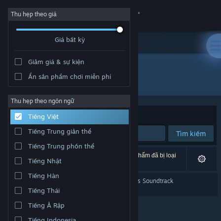
Đăng nhập
Thu hẹp theo giá
Giá bất kỳ
Cửa hàng
Giảm giá & sự kiện
Cộng đồng
Ẩn sản phẩm chơi miễn phí
Nhà phát triển: Leenzee
Thông tin
Thu hẹp theo ngôn ngữ
Xếp theo
Độ liên quan
Tiếng Việt
Hỗ trợ
Tiếng Trung giản thể
Tìm kiếm
Tiếng Trung phồn thể
Thay đổi ngôn ngữ
1 kết quả phù hợp tìm kiếm của bạn. 4 tựa sản phẩm đã bị loại
Tiếng Nhật
trừ dựa trên tùy chỉnh của bạn.
Cài ứng dụng Steam di động
Tiếng Hàn
WUCHANG: Fallen Feathers Soundtrack
Tiếng Thái
Xem web cho desktop
Tiếng Ả Rập
Tiếng Indonesia