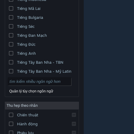
Tiếng Mã Lai
Tiếng Bulgaria
Tiếng Séc
Tiếng Đan Mạch
Tiếng Đức
Tiếng Anh
Tiếng Tây Ban Nha - TBN
Tiếng Tây Ban Nha - Mỹ Latin
Quản lý tùy chọn ngôn ngữ
Thu hẹp theo nhãn
© Valve Corporation. Bảo lưu mọi quyền. Tất cả các
Chiến thuật
thương hiệu là tài sản của chủ sở hữu tương ứng tại
Hoa Kỳ và các quốc gia khác.
Chính sách bảo mật
|
Pháp lý
|
Hỗ trợ tiếp cận
|
Thỏa thuận người đăng
Hành động
ký Steam
|
Hoàn tiền
|
Về cookie
Phiêu lưu