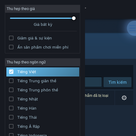
Đăng nhập
Thu hẹp theo giá
Giá bất kỳ
Cửa hàng
Giảm giá & sự kiện
Cộng đồng
Ẩn sản phẩm chơi miễn phí
Nhà phát triển: LIGA
Thông tin
Thu hẹp theo ngôn ngữ
Xếp theo
Độ liên quan
Tiếng Việt
Hỗ trợ
Tiếng Trung giản thể
Tìm kiếm
Tiếng Trung phồn thể
Thay đổi ngôn ngữ
0 kết quả phù hợp tìm kiếm của bạn. 3 tựa sản phẩm đã bị loại
Tiếng Nhật
trừ dựa trên tùy chỉnh của bạn.
Cài ứng dụng Steam di động
Tiếng Hàn
Tiếng Thái
Xem web cho desktop
Tiếng Ả Rập
Tiếng Indonesia