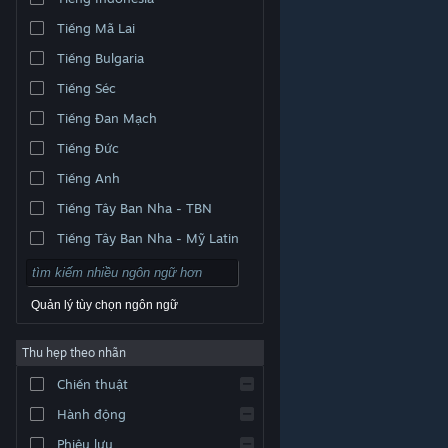
Tiếng Mã Lai
Tiếng Bulgaria
Tiếng Séc
Tiếng Đan Mạch
Tiếng Đức
Tiếng Anh
Tiếng Tây Ban Nha - TBN
Tiếng Tây Ban Nha - Mỹ Latin
Quản lý tùy chọn ngôn ngữ
Thu hẹp theo nhãn
© Valve Corporation. Bảo lưu mọi quyền. Tất cả các
Chiến thuật
thương hiệu là tài sản của chủ sở hữu tương ứng tại
Hoa Kỳ và các quốc gia khác.
Chính sách bảo mật
|
Pháp lý
|
Hỗ trợ tiếp cận
|
Thỏa thuận người đăng
Hành động
ký Steam
|
Hoàn tiền
|
Về cookie
Phiêu lưu