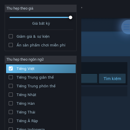
Đăng nhập
Thu hẹp theo giá
Giá bất kỳ
Cửa hàng
Giảm giá & sự kiện
Cộng đồng
Ẩn sản phẩm chơi miễn phí
Nhà phát triển: KadragonGames
Thông tin
Thu hẹp theo ngôn ngữ
Xếp theo
Độ liên quan
Tiếng Việt
Hỗ trợ
Tiếng Trung giản thể
Tìm kiếm
Tiếng Trung phồn thể
Thay đổi ngôn ngữ
0 kết quả phù hợp tìm kiếm của bạn.
Tiếng Nhật
Cài ứng dụng Steam di động
Tiếng Hàn
Tiếng Thái
Xem web cho desktop
Tiếng Ả Rập
Tiếng Indonesia