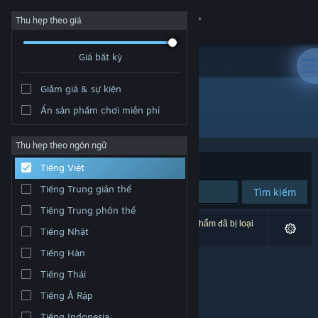
Đăng nhập
Thu hẹp theo giá
Giá bất kỳ
Cửa hàng
Giảm giá & sự kiện
Cộng đồng
Ẩn sản phẩm chơi miễn phí
Nhà phát triển: Joker Studio
Thông tin
Thu hẹp theo ngôn ngữ
Xếp theo
Độ liên quan
Tiếng Việt
Hỗ trợ
Tiếng Trung giản thể
Tìm kiếm
Tiếng Trung phồn thể
Thay đổi ngôn ngữ
0 kết quả phù hợp tìm kiếm của bạn. 1 tựa sản phẩm đã bị loại
Tiếng Nhật
trừ dựa trên tùy chỉnh của bạn.
Cài ứng dụng Steam di động
Tiếng Hàn
Tiếng Thái
Xem web cho desktop
Tiếng Ả Rập
Tiếng Indonesia