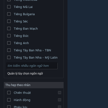
Tiếng Mã Lai
Tiếng Bulgaria
Tiếng Séc
Tiếng Đan Mạch
Tiếng Đức
Tiếng Anh
Tiếng Tây Ban Nha - TBN
Tiếng Tây Ban Nha - Mỹ Latin
Quản lý tùy chọn ngôn ngữ
Thu hẹp theo nhãn
© Valve Corporation. Bảo lưu mọi quyền. Tất cả các
Chiến thuật
thương hiệu là tài sản của chủ sở hữu tương ứng tại
Hoa Kỳ và các quốc gia khác.
Chính sách bảo mật
|
Pháp lý
|
Hỗ trợ tiếp cận
|
Thỏa thuận người đăng
Hành động
ký Steam
|
Hoàn tiền
|
Về cookie
Phiêu lưu