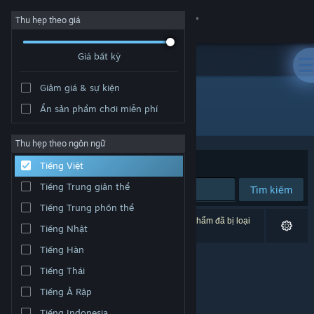
Đăng nhập
Thu hẹp theo giá
Giá bất kỳ
Cửa hàng
Giảm giá & sự kiện
Cộng đồng
Ẩn sản phẩm chơi miễn phí
Nhà phát triển: JAMONG
Thông tin
Thu hẹp theo ngôn ngữ
Xếp theo
Độ liên quan
Tiếng Việt
Hỗ trợ
Tiếng Trung giản thể
Tìm kiếm
Tiếng Trung phồn thể
Thay đổi ngôn ngữ
0 kết quả phù hợp tìm kiếm của bạn. 1 tựa sản phẩm đã bị loại
Tiếng Nhật
trừ dựa trên tùy chỉnh của bạn.
Cài ứng dụng Steam di động
Tiếng Hàn
Tiếng Thái
Xem web cho desktop
Tiếng Ả Rập
Tiếng Indonesia