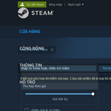
Cài đặt Steam
đăng nhập
|
Ngôn ngữ
CỬA HÀNG
CỘNG ĐỒNG
Nhà phát triển: Hont
THÔNG TIN
Tìm k
0 kết quả phù hợp tìm kiếm của bạn. 2 tựa sản phẩm đã bị loại trừ d
HỖ TRỢ
Thu hẹp theo giá
Giá bất kỳ
Giảm giá & sự kiện