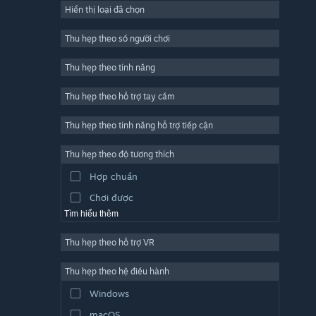
Hiển thị loại đã chọn
Trực tuyến nhiều người chơi
Indie
Thu hẹp theo số người chơi
Truy cập sớm
Thu hẹp theo tính năng
Đơn giản
Thu hẹp theo hỗ trợ tay cầm
Mô phỏng
Đua tốc độ
Thu hẹp theo tính năng hỗ trợ tiếp cận
Thể thao
Thu hẹp theo độ tương thích
Sản xuất video
Hợp chuẩn
Chỉnh sửa ảnh
Chơi được
Tìm hiểu thêm
Thu hẹp theo hỗ trợ VR
Thu hẹp theo hệ điều hành
Windows
macOS