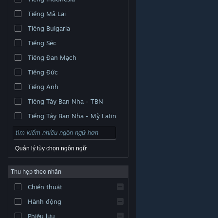
Tiếng Mã Lai
Tiếng Bulgaria
Tiếng Séc
Tiếng Đan Mạch
Tiếng Đức
Tiếng Anh
Tiếng Tây Ban Nha - TBN
Tiếng Tây Ban Nha - Mỹ Latin
Quản lý tùy chọn ngôn ngữ
Thu hẹp theo nhãn
© Valve Corporation. Bảo lưu mọi quyền. Tất cả các
Chiến thuật
thương hiệu là tài sản của chủ sở hữu tương ứng tại
Hoa Kỳ và các quốc gia khác.
Chính sách bảo mật
|
Pháp lý
|
Hỗ trợ tiếp cận
|
Thỏa thuận người đăng
Hành động
ký Steam
|
Hoàn tiền
|
Về cookie
Phiêu lưu