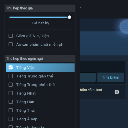
Đăng nhập
Thu hẹp theo giá
Giá bất kỳ
Cửa hàng
Giảm giá & sự kiện
Cộng đồng
Ẩn sản phẩm chơi miễn phí
Nhà phát triển: Hardy Games
Thông tin
Thu hẹp theo ngôn ngữ
Xếp theo
Độ liên quan
Tiếng Việt
Hỗ trợ
Tiếng Trung giản thể
Tìm kiếm
Tiếng Trung phồn thể
Thay đổi ngôn ngữ
0 kết quả phù hợp tìm kiếm của bạn. 3 tựa sản phẩm đã bị loại
Tiếng Nhật
trừ dựa trên tùy chỉnh của bạn.
Cài ứng dụng Steam di động
Tiếng Hàn
Tiếng Thái
Xem web cho desktop
Tiếng Ả Rập
Tiếng Indonesia