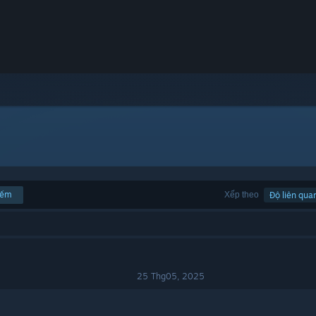
iếm
Xếp theo
Độ liên qua
25 Thg05, 2025