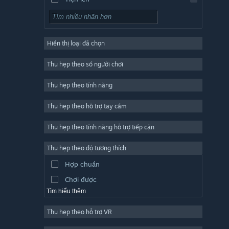
Chơi miễn phí
Nhập vai (RPG)
Hiển thị loại đã chọn
Trực tuyến nhiều người chơi
Indie
Thu hẹp theo số người chơi
Truy cập sớm
Thu hẹp theo tính năng
Đơn giản
Thu hẹp theo hỗ trợ tay cầm
Mô phỏng
Đua tốc độ
Thu hẹp theo tính năng hỗ trợ tiếp cận
Thể thao
Thu hẹp theo độ tương thích
Sản xuất video
Hợp chuẩn
Chỉnh sửa ảnh
Chơi được
Tìm hiểu thêm
Thu hẹp theo hỗ trợ VR