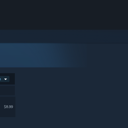
n
$8.99