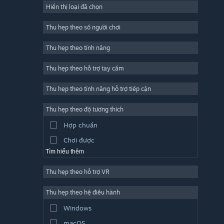
Hiển thị loại đã chọn
Trực tuyến nhiều người chơi
Indie
Thu hẹp theo số người chơi
Truy cập sớm
Thu hẹp theo tính năng
Đơn giản
Thu hẹp theo hỗ trợ tay cầm
Mô phỏng
Đua tốc độ
Thu hẹp theo tính năng hỗ trợ tiếp cận
Thể thao
Thu hẹp theo độ tương thích
Sản xuất video
Hợp chuẩn
Chỉnh sửa ảnh
Chơi được
Tìm hiểu thêm
Thu hẹp theo hỗ trợ VR
Thu hẹp theo hệ điều hành
Windows
macOS