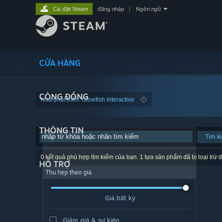
Cài đặt Steam
đăng nhập
|
Ngôn ngữ
CỬA HÀNG
CỘNG ĐỒNG
Nhà phát triển: Glowfish Interactive
THÔNG TIN
Tìm k
0 kết quả phù hợp tìm kiếm của bạn. 1 tựa sản phẩm đã bị loại trừ d
HỖ TRỢ
Thu hẹp theo giá
Giá bất kỳ
Giảm giá & sự kiện