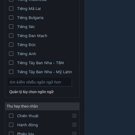
Tiếng Mã Lai
Tiếng Bulgaria
Tiếng Séc
Tiếng Đan Mạch
Tiếng Đức
Tiếng Anh
Tiếng Tây Ban Nha - TBN
Tiếng Tây Ban Nha - Mỹ Latin
Quản lý tùy chọn ngôn ngữ
Thu hẹp theo nhãn
© Valve Corporation. Bảo lưu mọi quyền. Tất cả các
Chiến thuật
thương hiệu là tài sản của chủ sở hữu tương ứng tại
Hoa Kỳ và các quốc gia khác.
Chính sách bảo mật
|
Pháp lý
|
Hỗ trợ tiếp cận
|
Thỏa thuận người đăng
Hành động
ký Steam
|
Hoàn tiền
|
Về cookie
Phiêu lưu