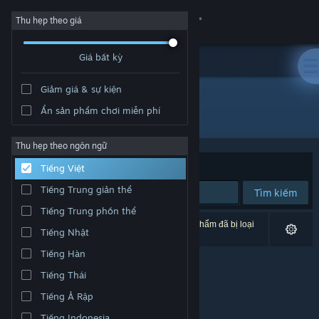
Đăng nhập
Thu hẹp theo giá
Giá bất kỳ
Cửa hàng
Giảm giá & sự kiện
Cộng đồng
Ẩn sản phẩm chơi miễn phí
Nhà phát triển: Glitchr Studio
Thông tin
Thu hẹp theo ngôn ngữ
Xếp theo
Độ liên quan
Tiếng Việt
Hỗ trợ
Tiếng Trung giản thể
Tìm kiếm
Tiếng Trung phồn thể
Thay đổi ngôn ngữ
0 kết quả phù hợp tìm kiếm của bạn. 4 tựa sản phẩm đã bị loại
Tiếng Nhật
trừ dựa trên tùy chỉnh của bạn.
Cài ứng dụng Steam di động
Tiếng Hàn
Tiếng Thái
Xem web cho desktop
Tiếng Ả Rập
Tiếng Indonesia