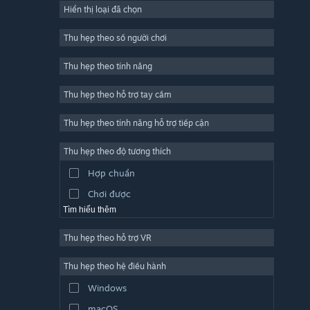
Hiển thị loại đã chọn
Trực tuyến nhiều người chơi
Indie
Thu hẹp theo số người chơi
Truy cập sớm
Thu hẹp theo tính năng
Đơn giản
Thu hẹp theo hỗ trợ tay cầm
Mô phỏng
Đua tốc độ
Thu hẹp theo tính năng hỗ trợ tiếp cận
Thể thao
Thu hẹp theo độ tương thích
Sản xuất video
Hợp chuẩn
Chỉnh sửa ảnh
Chơi được
Tìm hiểu thêm
Thu hẹp theo hỗ trợ VR
Thu hẹp theo hệ điều hành
Windows
macOS