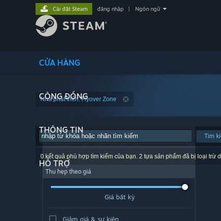
Cài đặt Steam
đăng nhập
|
Ngôn ngữ
CỬA HÀNG
CỘNG ĐỒNG
Nhà phát triển: Flyover Zone
THÔNG TIN
Tìm k
0 kết quả phù hợp tìm kiếm của bạn. 2 tựa sản phẩm đã bị loại trừ d
HỖ TRỢ
Thu hẹp theo giá
Giá bất kỳ
Giảm giá & sự kiện