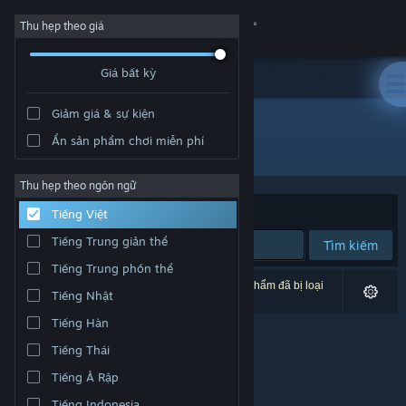
Đăng nhập
Thu hẹp theo giá
Giá bất kỳ
Cửa hàng
Giảm giá & sự kiện
Cộng đồng
Ẩn sản phẩm chơi miễn phí
Nhà phát triển: Dreambyte Games
Thông tin
Thu hẹp theo ngôn ngữ
Xếp theo
Độ liên quan
Tiếng Việt
Hỗ trợ
Tiếng Trung giản thể
Tìm kiếm
Tiếng Trung phồn thể
Thay đổi ngôn ngữ
0 kết quả phù hợp tìm kiếm của bạn. 1 tựa sản phẩm đã bị loại
Tiếng Nhật
trừ dựa trên tùy chỉnh của bạn.
Cài ứng dụng Steam di động
Tiếng Hàn
Tiếng Thái
Xem web cho desktop
Tiếng Ả Rập
Tiếng Indonesia