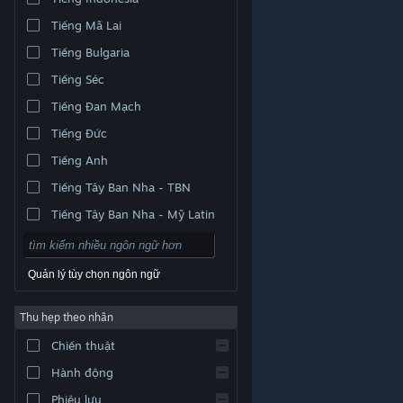
Tiếng Mã Lai
Tiếng Bulgaria
Tiếng Séc
Tiếng Đan Mạch
Tiếng Đức
Tiếng Anh
Tiếng Tây Ban Nha - TBN
Tiếng Tây Ban Nha - Mỹ Latin
Quản lý tùy chọn ngôn ngữ
Thu hẹp theo nhãn
© Valve Corporation. Bảo lưu mọi quyền. Tất cả các
Chiến thuật
thương hiệu là tài sản của chủ sở hữu tương ứng tại
Hoa Kỳ và các quốc gia khác.
Chính sách bảo mật
|
Pháp lý
|
Hỗ trợ tiếp cận
|
Thỏa thuận người đăng
Hành động
ký Steam
|
Hoàn tiền
|
Về cookie
Phiêu lưu