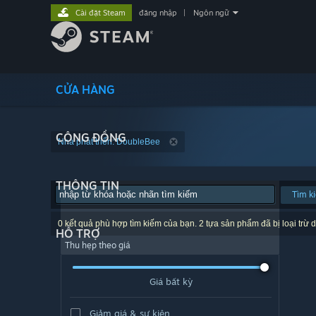
Cài đặt Steam
đăng nhập
|
Ngôn ngữ
CỬA HÀNG
CỘNG ĐỒNG
Nhà phát triển: DoubleBee
THÔNG TIN
Tìm k
0 kết quả phù hợp tìm kiếm của bạn. 2 tựa sản phẩm đã bị loại trừ d
HỖ TRỢ
Thu hẹp theo giá
Giá bất kỳ
Giảm giá & sự kiện