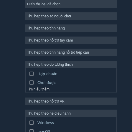
Hiển thị loại đã chọn
Trực tuyến nhiều người chơi
Indie
Thu hẹp theo số người chơi
Truy cập sớm
Thu hẹp theo tính năng
Đơn giản
Thu hẹp theo hỗ trợ tay cầm
Mô phỏng
Đua tốc độ
Thu hẹp theo tính năng hỗ trợ tiếp cận
Thể thao
Thu hẹp theo độ tương thích
Sản xuất video
Hợp chuẩn
Chỉnh sửa ảnh
Chơi được
Tìm hiểu thêm
Thu hẹp theo hỗ trợ VR
Thu hẹp theo hệ điều hành
Windows
macOS